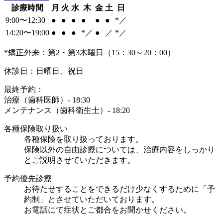
診療時間
月
火
水
木
金
土
日
9:00〜12:30
●
●
●
●
●
●
*／
14:20〜19:00
●
●
●
*／
●
／
*／
*矯正外来：
第2・第3木曜日（15：30～20：00）
休診日：日曜日、祝日
最終予約：
治療（歯科医師）- 18:30
メンテナンス（歯科衛生士）- 18:20
各種保険取り扱い
各種保険を取り扱っております。
保険以外の自由診療については、治療内容をしっかり
とご説明させていただきます。
予約優先診療
お待たせすることをできるだけ少なくするために「予
約制」とさせていただいております。
お電話にて症状とご都合をお聞かせください。