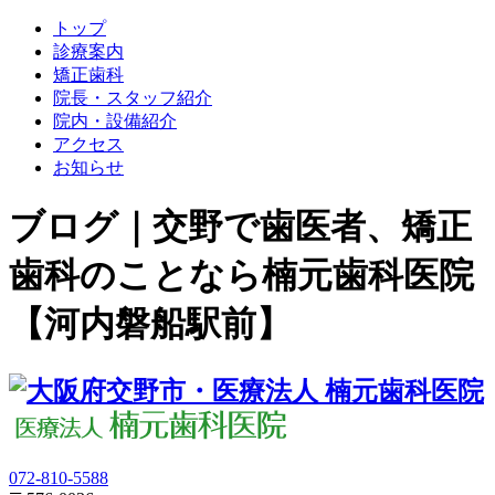
トップ
診療案内
矯正歯科
院長・スタッフ紹介
院内・設備紹介
アクセス
お知らせ
ブログ｜交野で歯医者、矯正
歯科のことなら楠元歯科医院
【河内磐船駅前】
072-810-5588